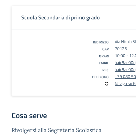
Scuola Secondaria di primo grado
Via Nicola S
INDIRIZZO
70125
CAP
10.00 - 12.
ORARI
baic8ae00d@
EMAIL
baic8ae00d@
PEC
+39 080 5
TELEFONO
Naviga su 
Cosa serve
Rivolgersi alla Segreteria Scolastica