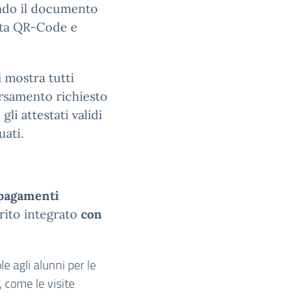
ando il documento
rta QR-Code e
i mostra tutti
ersamento richiesto
gli attestati validi
uati.
 pagamenti
rito integrato
con
le agli alunni per le
, come le visite