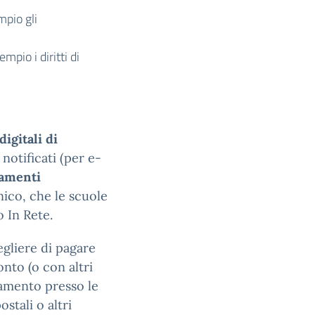
mpio gli
empio i diritti di
digitali di
 notificati (per e-
amenti
ico, che le scuole
 In Rete.
gliere di pagare
onto (o con altri
samento presso le
ostali o altri