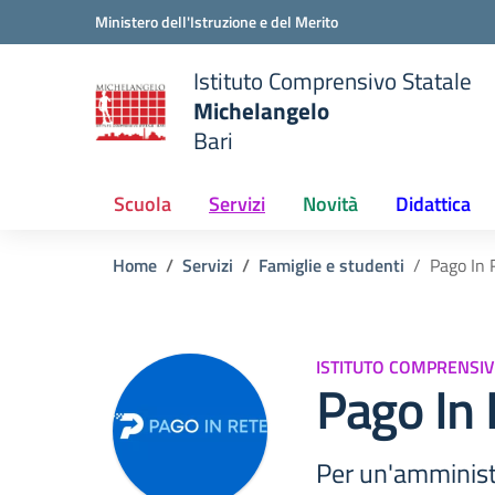
Vai ai contenuti
Vai al menu di navigazione
Vai al footer
Ministero dell'Istruzione e del Merito
Istituto Comprensivo Statale
Michelangelo
Bari
 della scuola
— Visita la pagina iniziale del
Scuola
Servizi
Novità
Didattica
Home
Servizi
Famiglie e studenti
Pago In 
ISTITUTO COMPRENSI
Pago In 
Per un'amminist