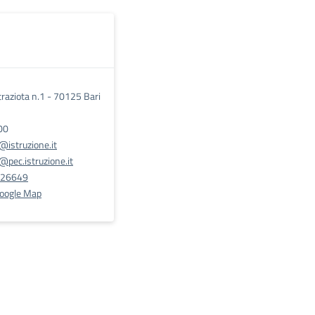
traziota n.1 - 70125 Bari
00
istruzione.it
pec.istruzione.it
026649
Google Map