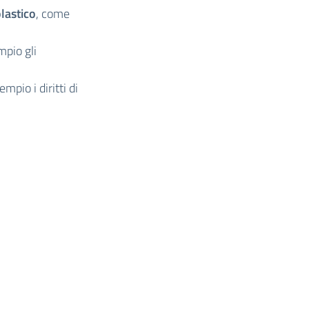
olastico
, come
mpio gli
empio i diritti di