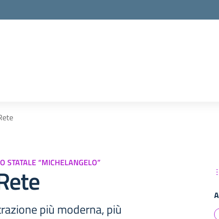
la scuola
Rete
VO STATALE “MICHELANGELO”
Rete
A
razione più moderna, più