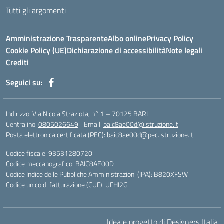
Tutti gli argomenti
Amministrazione Trasparente
Albo online
Privacy Policy
Cookie Policy (UE)
Dichiarazione di accessibilità
Note legali
Crediti
Seguici su:
Indirizzo:
Via Nicola Straziota, n° 1 – 70125 BARI
Centralino:
0805026649
Email:
baic8ae00d@istruzione.it
Posta elettronica certificata (PEC):
baic8ae00d@pec.istruzione.it
Codice fiscale: 93531280720
Codice meccanografico:
BAIC8AE00D
Codice Indice delle Pubbliche Amministrazioni (IPA): B820XFSW
Codice unico di fatturazione (CUF): UFHI2G
Idea e progetto di Designers Italia