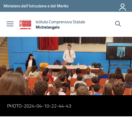
Vai ai contenuti
Vai al menu di navigazione
Vai al footer
Ministero dell'Istruzione e del Merito
Istituto Comprensivo Statale
Michelangelo
— Visita la pagina iniziale della scuola
PHOTO-2024-04-10-22-44-43