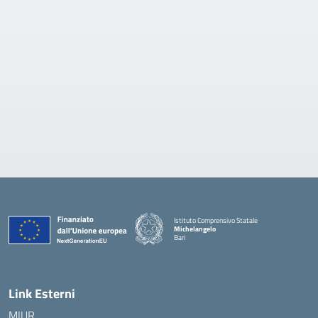
Istituto Comprensivo Statale
Michelangelo
Bari
— Visita la pagina iniziale della scuola
Link Esterni
MIUR